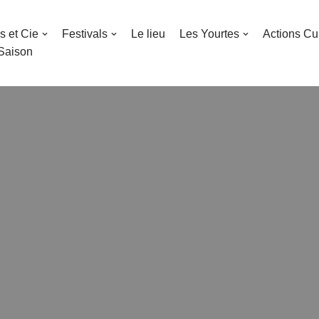
s et Cie
Festivals
Le lieu
Les Yourtes
Actions Cul
 Saison