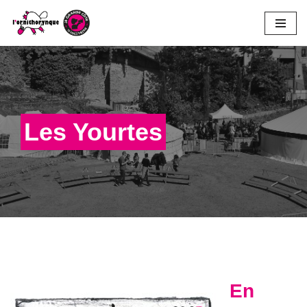
Aller
au
contenu
Les Yourtes
En