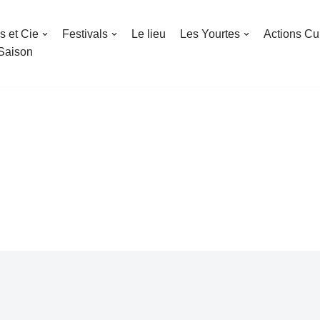
s et Cie
Festivals
Le lieu
Les Yourtes
Actions Cul
 Saison