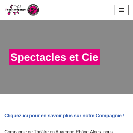
Aller
au
contenu
Spectacles et Cie
Cliquez-ici pour en savoir plus sur notre Compagnie !
Compagnie de Théâtre en Auvergne-Rhône-Alpes, nous